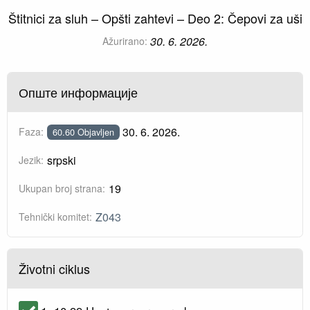
Štitnici za sluh – Opšti zahtevi – Deo 2: Čepovi za uši
30. 6. 2026.
Ažurirano:
Опште информације
30. 6. 2026.
Faza:
60.60 Objavljen
srpski
Jezik:
19
Ukupan broj strana:
Z043
Tehnički komitet:
Životni ciklus