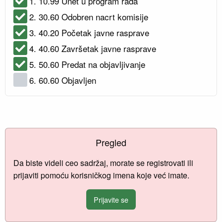
1. 10.99 Unet u program rada
2. 30.60 Odobren nacrt komisije
3. 40.20 Početak javne rasprave
4. 40.60 Završetak javne rasprave
5. 50.60 Predat na objavljivanje
6. 60.60 Objavljen
Pregled
Da biste videli ceo sadržaj, morate se registrovati ili
prijaviti pomoću korisničkog imena koje već imate.
Prijavite se