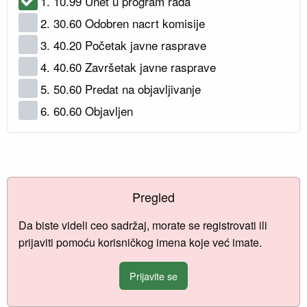
1. 10.99 Unet u program rada
2. 30.60 Odobren nacrt komisije
3. 40.20 Početak javne rasprave
4. 40.60 Završetak javne rasprave
5. 50.60 Predat na objavljivanje
6. 60.60 Objavljen
Pregled
Da biste videli ceo sadržaj, morate se registrovati ili
prijaviti pomoću korisničkog imena koje već imate.
Prijavite se