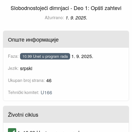
Slobodnostojeći dimnjaci - Deo 1: Opšti zahtevi
1. 9. 2025.
Ažurirano:
Опште информације
1. 9. 2025.
Faza:
10.99 Unet u program rada
srpski
Jezik:
46
Ukupan broj strana:
U166
Tehnički komitet:
Životni ciklus