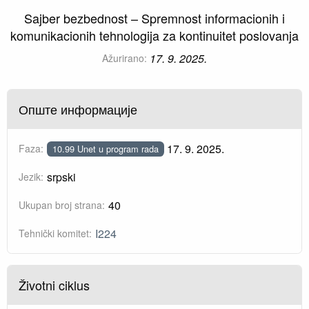
Sajber bezbednost – Spremnost informacionih i
komunikacionih tehnologija za kontinuitet poslovanja
17. 9. 2025.
Ažurirano:
Опште информације
17. 9. 2025.
Faza:
10.99 Unet u program rada
srpski
Jezik:
40
Ukupan broj strana:
I224
Tehnički komitet:
Životni ciklus