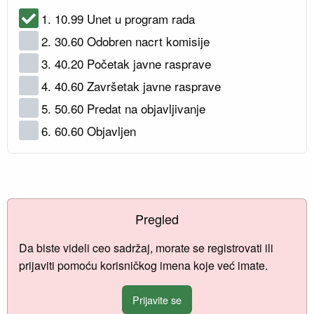
1. 10.99 Unet u program rada
2. 30.60 Odobren nacrt komisije
3. 40.20 Početak javne rasprave
4. 40.60 Završetak javne rasprave
5. 50.60 Predat na objavljivanje
6. 60.60 Objavljen
Pregled
Da biste videli ceo sadržaj, morate se registrovati ili
prijaviti pomoću korisničkog imena koje već imate.
Prijavite se