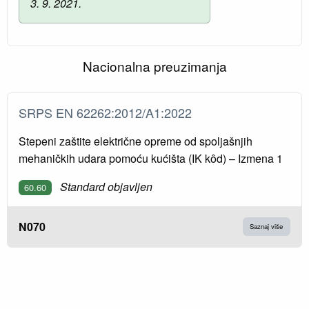
3. 9. 2021.
Nacionalna preuzimanja
SRPS EN 62262:2012/A1:2022
Stepeni zaštite električne opreme od spoljašnjih
mehaničkih udara pomoću kućišta (IK kôd) – Izmena 1
Standard objavljen
60.60
N070
Saznaj više