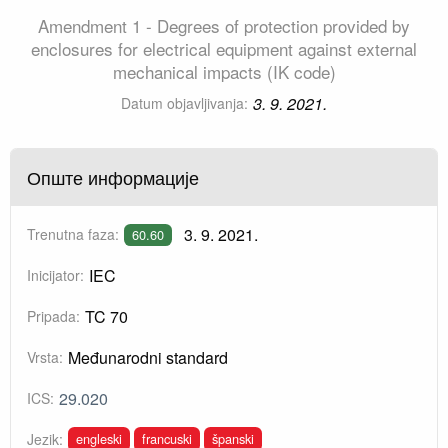
Amendment 1 - Degrees of protection provided by
enclosures for electrical equipment against external
mechanical impacts (IK code)
3. 9. 2021.
Datum objavljivanja:
Опште информације
3. 9. 2021.
Trenutna faza:
60.60
IEC
Inicijator:
TC 70
Pripada:
Međunarodni standard
Vrsta:
29.020
ICS:
engleski
francuski
španski
Jezik: