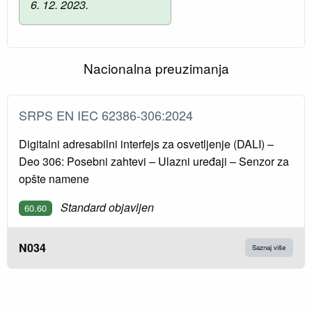
6. 12. 2023.
Nacionalna preuzimanja
SRPS EN IEC 62386-306:2024
Digitalni adresabilni interfejs za osvetljenje (DALI) –
Deo 306: Posebni zahtevi – Ulazni uređaji – Senzor za
opšte namene
Standard objavljen
60.60
N034
Saznaj više