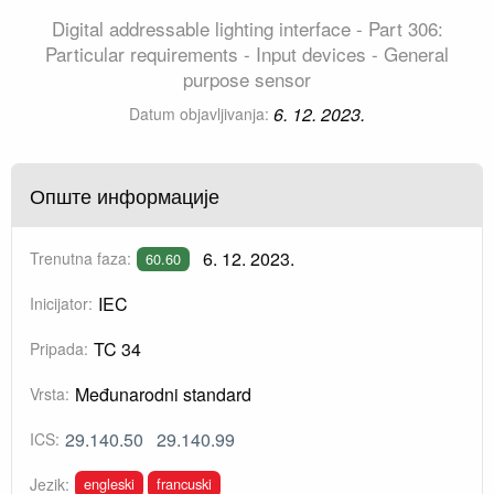
Digital addressable lighting interface - Part 306:
Particular requirements - Input devices - General
purpose sensor
6. 12. 2023.
Datum objavljivanja:
Опште информације
6. 12. 2023.
Trenutna faza:
60.60
IEC
Inicijator:
TC 34
Pripada:
Međunarodni standard
Vrsta:
29.140.50
29.140.99
ICS:
engleski
francuski
Jezik: