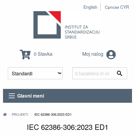
English
Српски CYR
0 Stavka
Moj nalog
Glavni meni
PROJEKTI
IEC 62386-306:2023 ED1
IEC 62386-306:2023 ED1