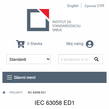
English
Српски CYR
0 Stavka
Moj nalog
Glavni meni
PROJEKTI
IEC 63058 ED1
IEC 63058 ED1