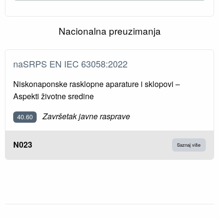
Nacionalna preuzimanja
naSRPS EN IEC 63058:2022
Niskonaponske rasklopne aparature i sklopovi –
Aspekti životne sredine
Završetak javne rasprave
40.60
N023
Saznaj više