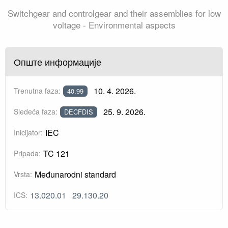
Switchgear and controlgear and their assemblies for low
voltage - Environmental aspects
Опште информације
10. 4. 2026.
Trenutna faza:
40.99
25. 9. 2026.
Sledeća faza:
DECFDIS
IEC
Inicijator:
TC 121
Pripada:
Međunarodni standard
Vrsta:
13.020.01
29.130.20
ICS: