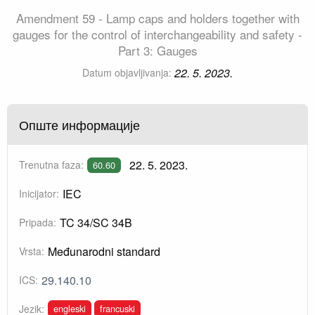
Amendment 59 - Lamp caps and holders together with
gauges for the control of interchangeability and safety -
Part 3: Gauges
22. 5. 2023.
Datum objavljivanja:
Опште информације
22. 5. 2023.
Trenutna faza:
60.60
IEC
Inicijator:
TC 34/SC 34B
Pripada:
Međunarodni standard
Vrsta:
29.140.10
ICS:
engleski
francuski
Jezik: