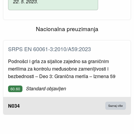
22. 5. 2023.
Nacionalna preuzimanja
SRPS EN 60061-3:2010/A59:2023
Podnošci i grla za sijalice zajedno sa graničnim
merilima za kontrolu međusobne zamenljivosti i
bezbednosti – Deo 3: Granična merila – Izmena 59
Standard objavljen
60.60
N034
Saznaj više