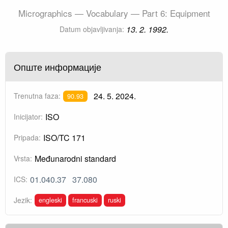
Micrographics — Vocabulary — Part 6: Equipment
13. 2. 1992.
Datum objavljivanja:
Опште информације
24. 5. 2024.
Trenutna faza:
90.93
ISO
Inicijator:
ISO/TC 171
Pripada:
Međunarodni standard
Vrsta:
01.040.37
37.080
ICS:
engleski
francuski
ruski
Jezik: