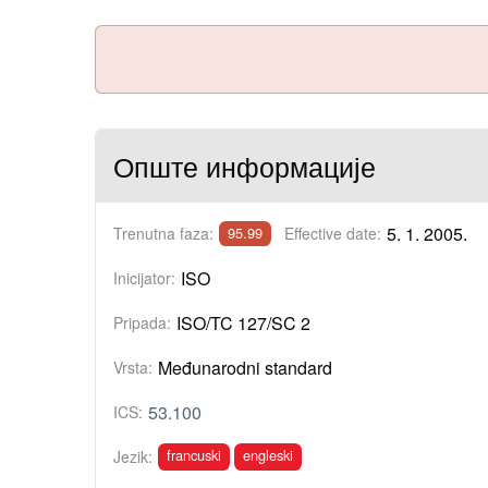
Опште информације
5. 1. 2005.
Trenutna faza:
Effective date:
95.99
ISO
Inicijator:
ISO/TC 127/SC 2
Pripada:
Međunarodni standard
Vrsta:
53.100
ICS:
francuski
engleski
Jezik: