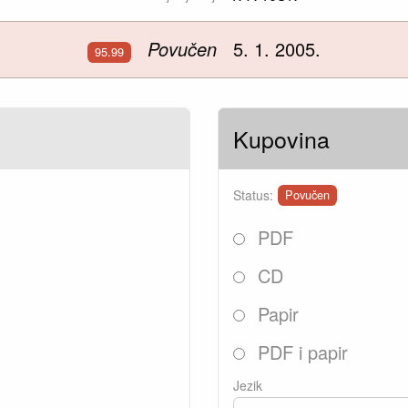
Povučen
5. 1. 2005.
95.99
Kupovina
Status:
Povučen
PDF
CD
Papir
PDF i papir
Jezik