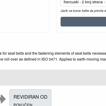
Jezik na kome želite da primite 
r seat belts and the fastening elements of seat belts necessary t
ne roll-over as defined in ISO 3471. Applies to earth-moving ma
REVIDIRAN OD
POVUČEN