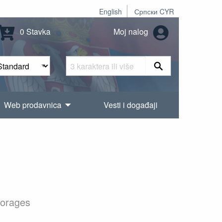
English
Српски CYR
0 Stavka
Moj nalog
Web prodavnica
Vesti i događaji
horages