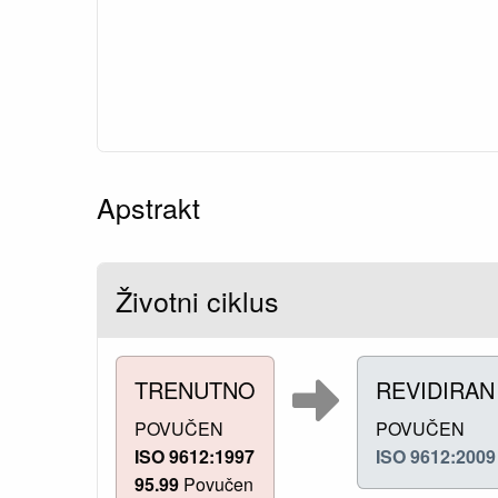
Apstrakt
Životni ciklus
TRENUTNO
REVIDIRAN
POVUČEN
POVUČEN
ISO 9612:1997
ISO 9612:2009
95.99
Povučen