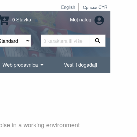
English
Српски CYR
0 Stavka
Moj nalog
Web prodavnica
Vesti i događaji
ise in a working environment