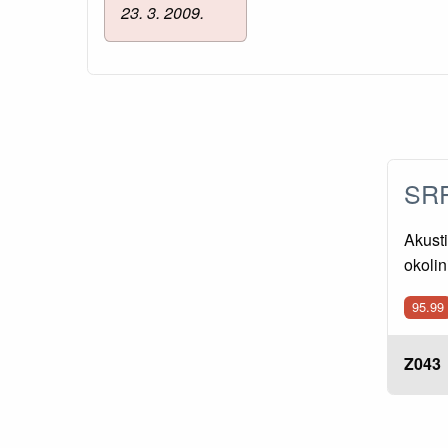
23. 3. 2009.
SRP
Akusti
okolin
95.99
Z043