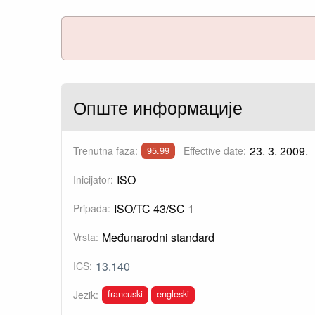
Опште информације
23. 3. 2009.
Trenutna faza:
Effective date:
95.99
ISO
Inicijator:
ISO/TC 43/SC 1
Pripada:
Međunarodni standard
Vrsta:
13.140
ICS:
francuski
engleski
Jezik: