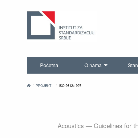
Početna
O nama
Stan
PROJEKTI
ISO 9612:1997
Acoustics — Guidelines for 