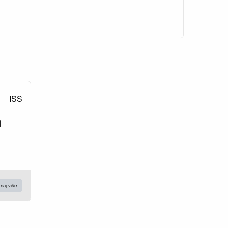
ISS
j
naj više