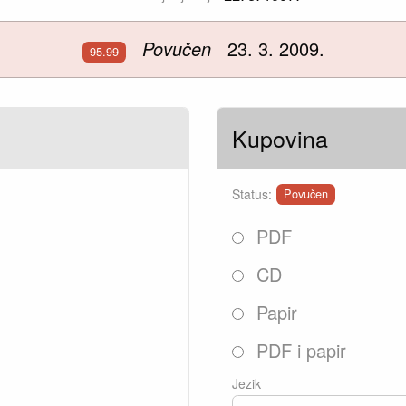
Povučen
23. 3. 2009.
95.99
Kupovina
Status:
Povučen
PDF
CD
Papir
PDF i papir
Jezik