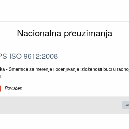
Nacionalna preuzimanja
S ISO 9612:2008
ka - Smernice za merenje i ocenjivanje izloženosti buci u radno
i
Povučen
Saz