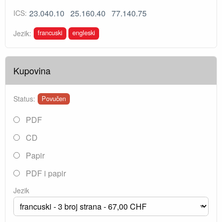
23.040.10
25.160.40
77.140.75
ICS:
francuski
engleski
Jezik:
Kupovina
Status:
Povučen
PDF
CD
Papir
PDF i papir
Jezik