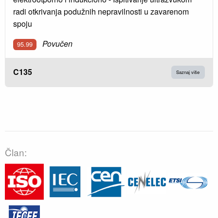
radi otkrivanja podužnih nepravilnosti u zavarenom
spoju
Povučen
95.99
C135
Saznaj više
Član: