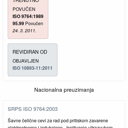
POVUČEN
ISO 9764:1989
95.99
Povučen
24. 3. 2011.
REVIDIRAN OD
OBJAVLJEN
ISO 10893-11:2011
Nacionalna preuzimanja
SRPS ISO 9764:2003
Šavne čelične cevi za rad pod pritiskom zavarene
elektrootporno i indukciono - Ispitivanje ultrazvukom