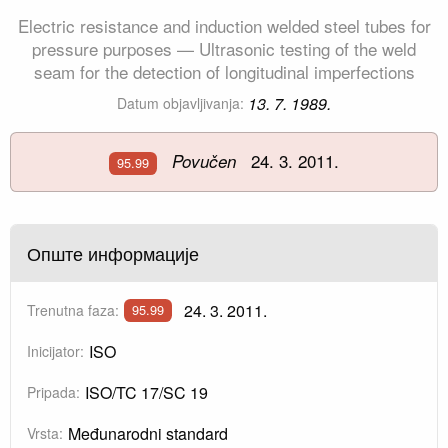
Electric resistance and induction welded steel tubes for
pressure purposes — Ultrasonic testing of the weld
seam for the detection of longitudinal imperfections
13. 7. 1989.
Datum objavljivanja:
24. 3. 2011.
Povučen
95.99
Опште информације
24. 3. 2011.
Trenutna faza:
95.99
ISO
Inicijator:
ISO/TC 17/SC 19
Pripada:
Međunarodni standard
Vrsta: