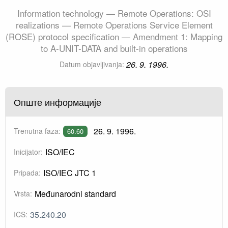
Information technology — Remote Operations: OSI
realizations — Remote Operations Service Element
(ROSE) protocol specification — Amendment 1: Mapping
to A-UNIT-DATA and built-in operations
26. 9. 1996.
Datum objavljivanja:
Опште информације
26. 9. 1996.
Trenutna faza:
60.60
ISO/IEC
Inicijator:
ISO/IEC JTC 1
Pripada:
Međunarodni standard
Vrsta:
35.240.20
ICS: