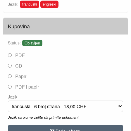
francuski
engleski
Jezik:
Kupovina
Status:
Objavljen
PDF
CD
Papir
PDF i papir
Jezik
Jezik na kome želite da primite dokument.
Dodaj u korpu