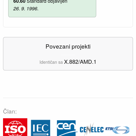
60.60
Standard objavljen
26. 9. 1996.
Povezani projekti
X.882/AMD.1
Identičan sa
Član: