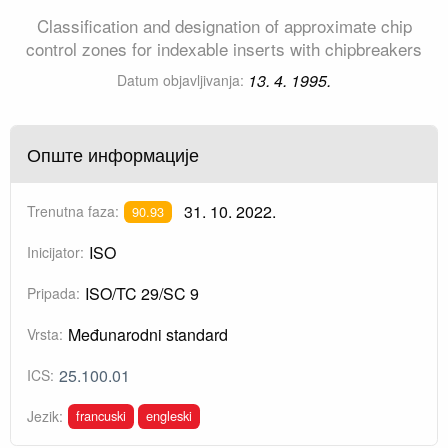
Classification and designation of approximate chip
control zones for indexable inserts with chipbreakers
13. 4. 1995.
Datum objavljivanja:
Опште информације
31. 10. 2022.
Trenutna faza:
90.93
ISO
Inicijator:
ISO/TC 29/SC 9
Pripada:
Međunarodni standard
Vrsta:
25.100.01
ICS:
francuski
engleski
Jezik: