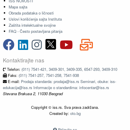
ISS NOVOSTI
Mapa sajta
Obrada podataka o ličnosti
Uslovi korišćenja sajta Instituta
Zaštita intelektualne svojine
FAQ - Često postavljana pitanja
Kontaktirajte nas
Telefon:
(011) 7541-421, 3409-301, 3409-335, 6547-293, 3409-310
Faks:
(011) 7541-257, 7541-258, 7541-938
E-mail:
Prodaja standarda: prodaja@iss.rs Seminari, obuke: iss-
edukacija@iss.rs Informacije o standardima: infocentar@iss.rs
Stevana Brakusa 2, 11030 Beograd
Copyright © iss.rs. Sva prava zadržana.
Created by:
oto.bg
Prijavite se