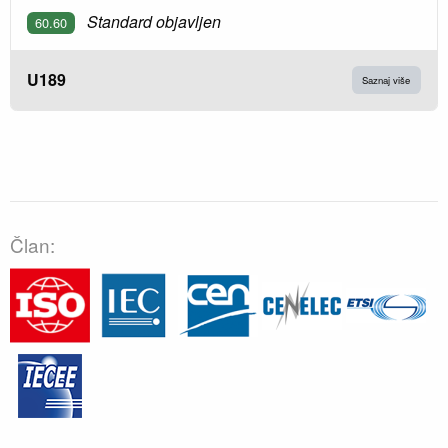
Standard objavljen
60.60
U189
Saznaj više
Član: