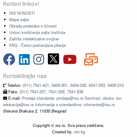
Korisni linkovi
ISS NOVOSTI
Mapa sajta
Obrada podataka o ličnosti
Uslovi korišćenja sajta Instituta
Zaštita intelektualne svojine
FAQ - Često postavljana pitanja
Kontaktirajte nas
Telefon:
(011) 7541-421, 3409-301, 3409-335, 6547-293, 3409-310
Faks:
(011) 7541-257, 7541-258, 7541-938
E-mail:
Prodaja standarda: prodaja@iss.rs Seminari, obuke: iss-
edukacija@iss.rs Informacije o standardima: infocentar@iss.rs
Stevana Brakusa 2, 11030 Beograd
Copyright © iss.rs. Sva prava zadržana.
Created by:
oto.bg