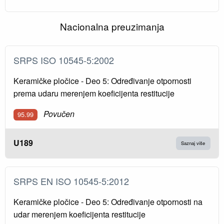
Nacionalna preuzimanja
SRPS ISO 10545-5:2002
Keramičke pločice - Deo 5: Određivanje otpornosti
prema udaru merenjem koeficijenta restitucije
Povučen
95.99
U189
Saznaj više
SRPS EN ISO 10545-5:2012
Keramičke pločice - Deo 5: Određivanje otpornosti na
udar merenjem koeficijenta restitucije