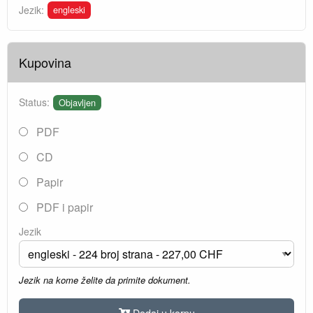
engleski
Jezik:
Kupovina
Status:
Objavljen
PDF
CD
Papir
PDF i papir
Jezik
Jezik na kome želite da primite dokument.
Dodaj u korpu