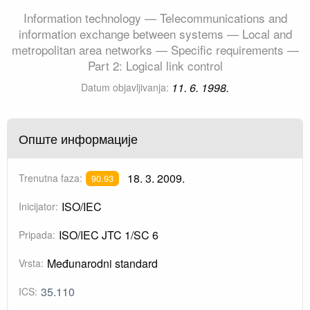
Information technology — Telecommunications and
information exchange between systems — Local and
metropolitan area networks — Specific requirements —
Part 2: Logical link control
11. 6. 1998.
Datum objavljivanja:
Опште информације
18. 3. 2009.
Trenutna faza:
90.93
ISO/IEC
Inicijator:
ISO/IEC JTC 1/SC 6
Pripada:
Međunarodni standard
Vrsta:
35.110
ICS: