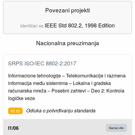
Povezani projekti
IEEE Std 802.2, 1998 Edition
Identičan sa
Nacionalna preuzimanja
SRPS ISO/IEC 8802-2:2017
Informacione tehnologije – Telekomunikacije i razmena
informacija među sistemima – Lokalna i gradska
računarska mreža – Posebni zahtevi – Deo 2: Kontrola
logičke veze
Odluka o potvrđivanju standarda
90.93
I1/06
Saznaj više