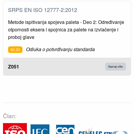
SRPS EN ISO 12777-2:2012
Metode ispitivanja spojeva paleta - Deo 2: Određivanje
otpornosti eksera i spojnica za palete na izvlačenje i
proboj glave
Odluka o potvrđivanju standarda
90.93
Z051
Saznaj više
Član: