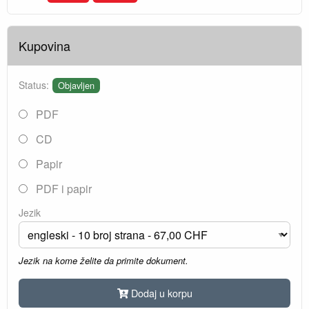
Kupovina
Status:
Objavljen
PDF
CD
Papir
PDF i papir
Jezik
Jezik na kome želite da primite dokument.
Dodaj u korpu