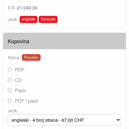
21.040.30
ICS:
engleski
francuski
Jezik:
Kupovina
Status:
Povučen
PDF
CD
Papir
PDF i papir
Jezik