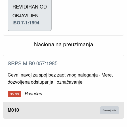
REVIDIRAN OD
OBJAVLJEN
ISO 7-1:1994
Nacionalna preuzimanja
SRPS M.B0.057:1985
Cevni navoj za spoj bez zaptivnog naleganja - Mere,
dozvoljena odstupanja i označavanje
Povučen
95.99
M010
Saznaj više