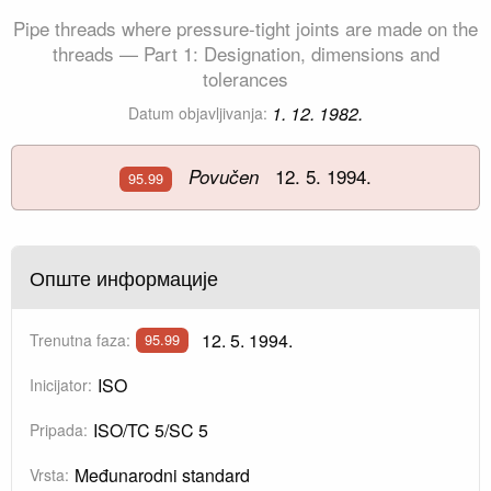
Pipe threads where pressure-tight joints are made on the
threads — Part 1: Designation, dimensions and
tolerances
1. 12. 1982.
Datum objavljivanja:
12. 5. 1994.
Povučen
95.99
Опште информације
12. 5. 1994.
Trenutna faza:
95.99
ISO
Inicijator:
ISO/TC 5/SC 5
Pripada:
Međunarodni standard
Vrsta: