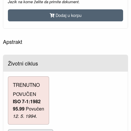
Jezik na kome želite da primite dokument.
Dodaj u korpu
Apstrakt
Životni ciklus
TRENUTNO
POVUČEN
ISO 7-1:1982
95.99
Povučen
12. 5. 1994.