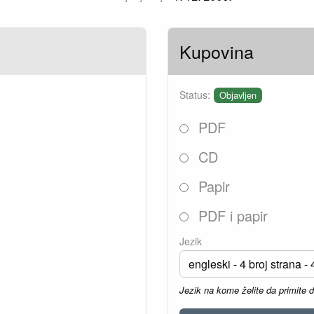
Kupovina
Status:
Objavljen
PDF
CD
Papir
PDF i papir
Jezik
Jezik na kome želite da primite 