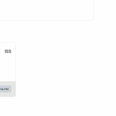
ISS
naj više