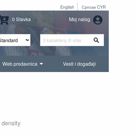
English
Српски CYR
0 Stavka
Moj nalog
Web prodavnica
Vesti i događaji
 density