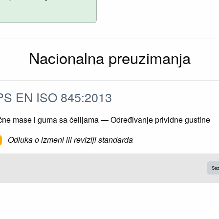
Nacionalna preuzimanja
S EN ISO 845:2013
ične mase i guma sa ćelijama — Određivanje prividne gustine
Odluka o izmeni ili reviziji standarda
Saz