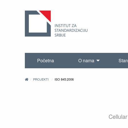
Početna
O nama
Stan
PROJEKTI
ISO 845:2006
Cellula