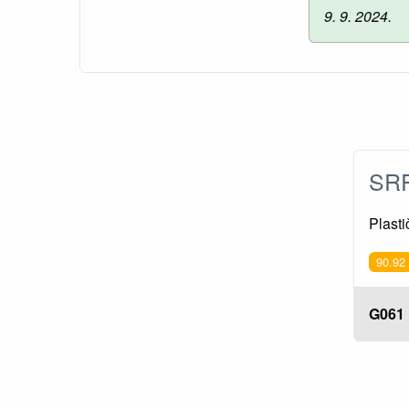
9. 9. 2024.
SRP
Plast
90.92
G061