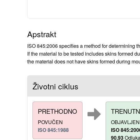
Apstrakt
ISO 845:2006 specifies a method for determining the
If the material to be tested includes skins formed d
the material does not have skins formed during mould
Životni ciklus
PRETHODNO
TRENUT
POVUČEN
OBJAVLJEN
ISO 845:1988
ISO 845:200
90.93
Odluka 