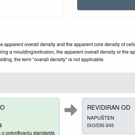
 apparent overall density and the apparent core density of cellu
uring a moulding/extrusion, the apparent overall density or the ap
ing, the term "overall density" is not applicable.
NO
REVIDIRAN OD
NAPUŠTEN
6
ISO/DIS 845
o potvrđivanju standarda