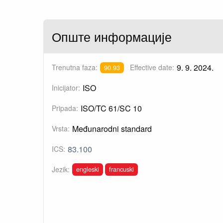
Опште информације
9. 9. 2024.
Trenutna faza:
Effective date:
90.93
ISO
Inicijator:
ISO/TC 61/SC 10
Pripada:
Međunarodni standard
Vrsta:
83.100
ICS:
engleski
francuski
Jezik: