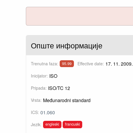
Опште информације
17. 11. 2009.
Trenutna faza:
Effective date:
95.99
ISO
Inicijator:
ISO/TC 12
Pripada:
Međunarodni standard
Vrsta:
01.060
ICS:
engleski
francuski
Jezik: