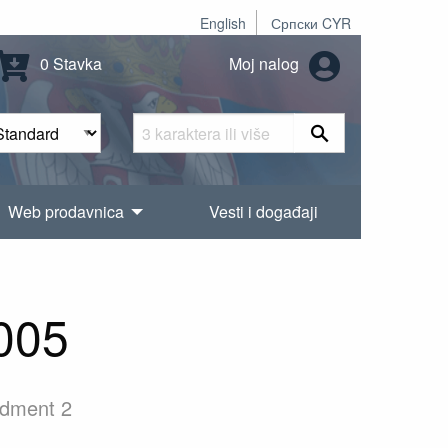
English
Српски CYR
0 Stavka
Moj nalog
Web prodavnica
Vesti i događaji
005
ndment 2