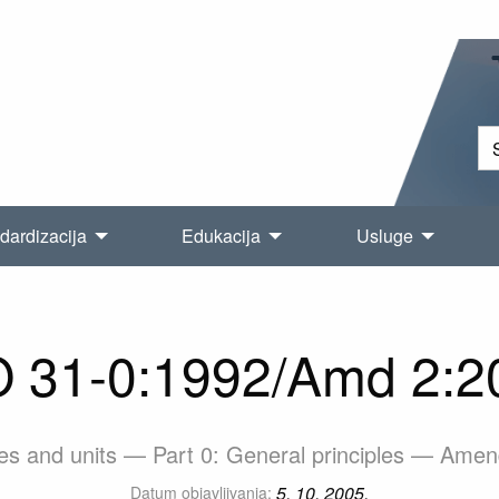
dardizacija
Edukacija
Usluge
O 31-0:1992/Amd 2:2
ies and units — Part 0: General principles — Ame
5. 10. 2005.
Datum objavljivanja: