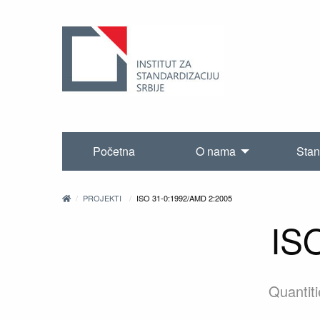
Početna
O nama
Stan
PROJEKTI
ISO 31-0:1992/AMD 2:2005
IS
Quantit