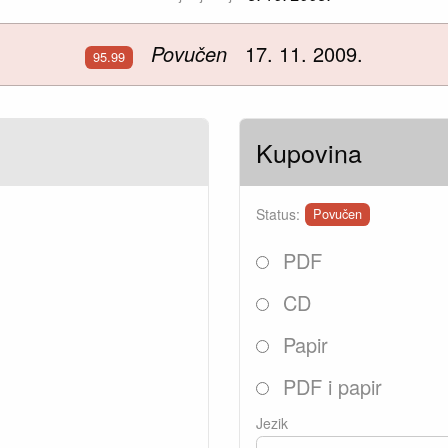
Povučen
17. 11. 2009.
95.99
Kupovina
Status:
Povučen
PDF
CD
Papir
PDF i papir
Jezik