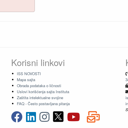
Korisni linkovi
ISS NOVOSTI
Mapa sajta
3
Obrada podataka o ličnosti
Uslovi korišćenja sajta Instituta
Zaštita intelektualne svojine
i
FAQ - Često postavljana pitanja
i
S