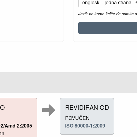
Jezik na kome želite da primite 
NO
REVIDIRAN OD
POVUČEN
92/Amd 2:2005
ISO 80000-1:2009
en