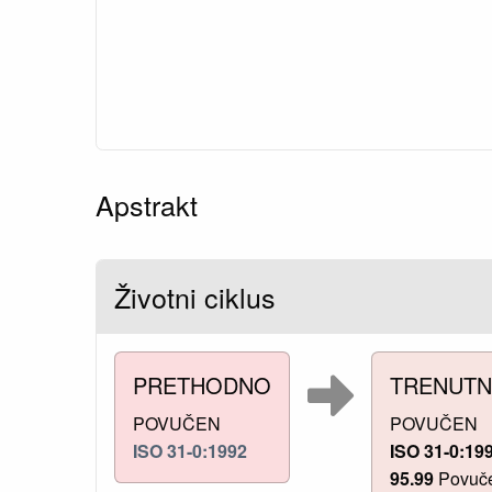
Apstrakt
Životni ciklus
PRETHODNO
TRENUT
POVUČEN
POVUČEN
ISO 31-0:1992
ISO 31-0:19
95.99
Povuč