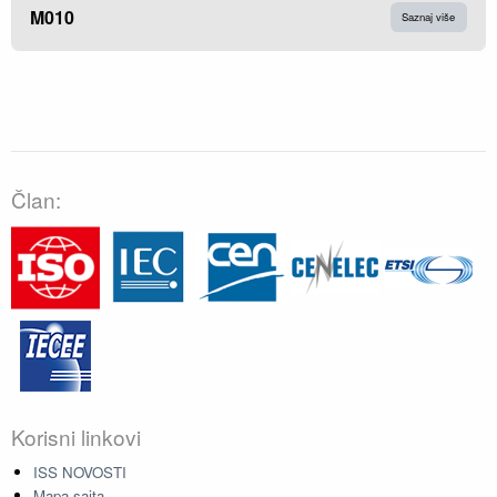
M010
Saznaj više
Član:
Korisni linkovi
ISS NOVOSTI
Mapa sajta