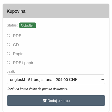
Kupovina
Status:
Objavljen
PDF
CD
Papir
PDF i papir
Jezik
Jezik na kome želite da primite dokument.
Dodaj u korpu