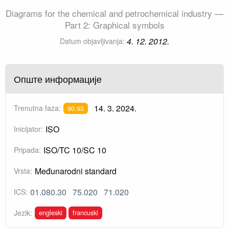
Diagrams for the chemical and petrochemical industry —
Part 2: Graphical symbols
4. 12. 2012.
Datum objavljivanja:
Опште информације
14. 3. 2024.
Trenutna faza:
90.93
ISO
Inicijator:
ISO/TC 10/SC 10
Pripada:
Međunarodni standard
Vrsta:
01.080.30
75.020
71.020
ICS:
engleski
francuski
Jezik: