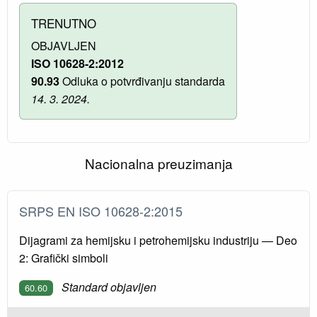
TRENUTNO
OBJAVLJEN
ISO 10628-2:2012
90.93
Odluka o potvrđivanju standarda
14. 3. 2024.
Nacionalna preuzimanja
SRPS EN ISO 10628-2:2015
Dijagrami za hemijsku i petrohemijsku industriju — Deo
2: Grafički simboli
Standard objavljen
60.60