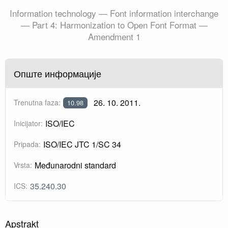
Information technology — Font information interchange
— Part 4: Harmonization to Open Font Format —
Amendment 1
Опште информације
26. 10. 2011.
Trenutna faza:
10.98
ISO/IEC
Inicijator:
ISO/IEC JTC 1/SC 34
Pripada:
Međunarodni standard
Vrsta:
35.240.30
ICS:
Apstrakt