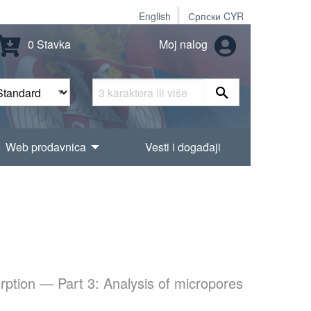
English
Српски CYR
0 Stavka
Moj nalog
Web prodavnica
Vesti i događaji
orption — Part 3: Analysis of micropores