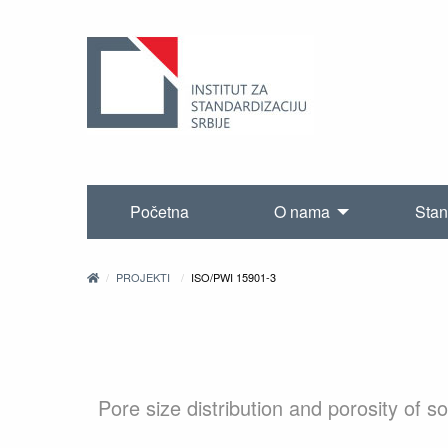
Početna
O nama
Stan
PROJEKTI
ISO/PWI 15901-3
Pore size distribution and porosity of 