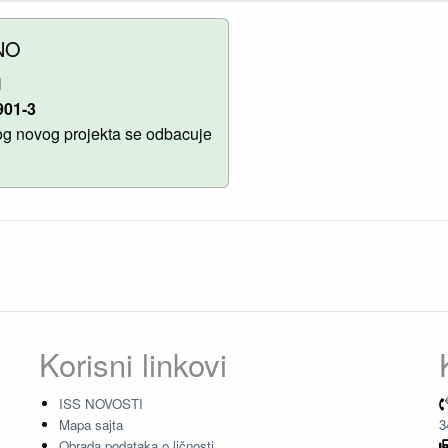
NO
N
901-3
g novog projekta se odbacuje
Korisni linkovi
ISS NOVOSTI
Mapa sajta
3
Obrada podataka o ličnosti