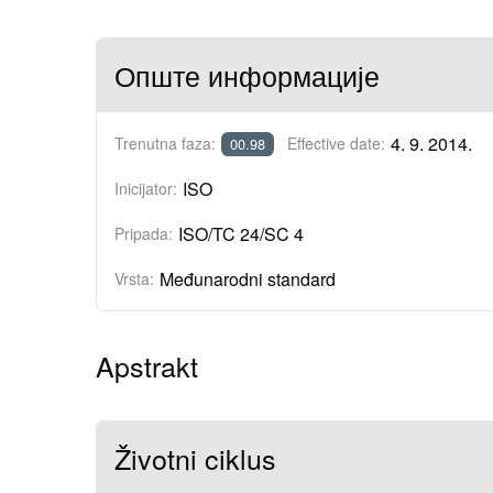
Опште информације
4. 9. 2014.
Trenutna faza:
Effective date:
00.98
ISO
Inicijator:
ISO/TC 24/SC 4
Pripada:
Međunarodni standard
Vrsta:
Apstrakt
Životni ciklus