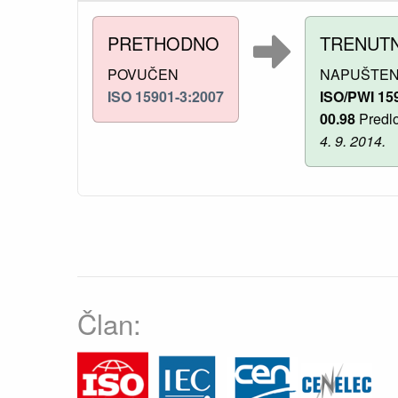
PRETHODNO
TRENUT
POVUČEN
NAPUŠTE
ISO 15901-3:2007
ISO/PWI 15
00.98
Predlo
4. 9. 2014.
Član: