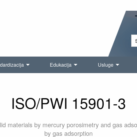
dardizacija
Edukacija
Usluge
ISO/PWI 15901-3
solid materials by mercury porosimetry and gas ads
by gas adsorption