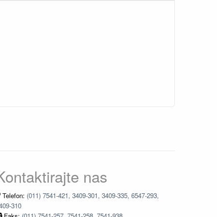
Kontaktirajte nas
Telefon:
(011) 7541-421, 3409-301, 3409-335, 6547-293,
409-310
Faks:
(011) 7541-257, 7541-258, 7541-938