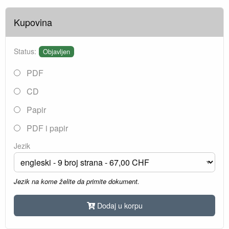
Kupovina
Status:
Objavljen
PDF
CD
Papir
PDF i papir
Jezik
Jezik na kome želite da primite dokument.
Dodaj u korpu