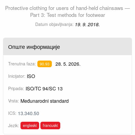
Protective clothing for users of hand-held chainsaws —
Part 3: Test methods for footwear
19. 9. 2018.
Datum objavljivanja:
Опште информације
28. 5. 2026.
Trenutna faza:
90.93
ISO
Inicijator:
ISO/TC 94/SC 13
Pripada:
Međunarodni standard
Vrsta:
13.340.50
ICS:
engleski
francuski
Jezik: