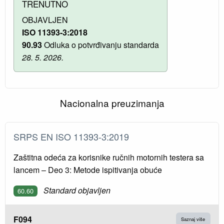
TRENUTNO
OBJAVLJEN
ISO 11393-3:2018
90.93
Odluka o potvrđivanju standarda
28. 5. 2026.
Nacionalna preuzimanja
SRPS EN ISO 11393-3:2019
Zaštitna odeća za korisnike ručnih motornih testera sa
lancem – Deo 3: Metode ispitivanja obuće
Standard objavljen
60.60
F094
Saznaj više