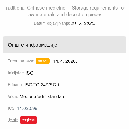
Traditional Chinese medicine —Storage requirements for
raw materials and decoction pieces
31. 7. 2020.
Datum objavljivanja:
Опште информације
14. 4. 2026.
Trenutna faza:
90.93
ISO
Inicijator:
ISO/TC 249/SC 1
Pripada:
Međunarodni standard
Vrsta:
11.020.99
ICS:
engleski
Jezik: