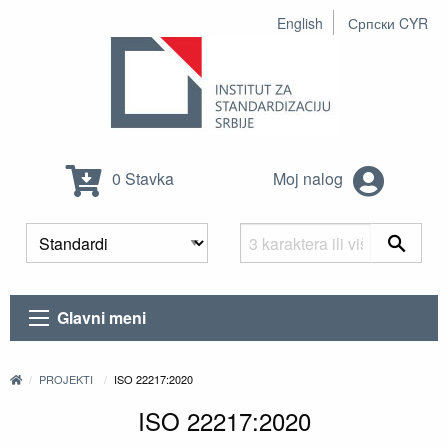
English
Српски CYR
0 Stavka
Moj nalog
Glavni meni
PROJEKTI
ISO 22217:2020
ISO 22217:2020