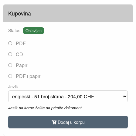
Kupovina
Status:
Objavljen
PDF
CD
Papir
PDF i papir
Jezik
Jezik na kome želite da primite dokument.
Dodaj u korpu