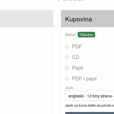
Kupovina
Status:
Objavljen
PDF
CD
Papir
PDF i papir
Jezik
Jezik na kome želite da primite 