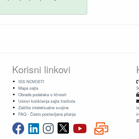
Korisni linkovi
ISS NOVOSTI
Mapa sajta
3
Obrada podataka o ličnosti
Uslovi korišćenja sajta Instituta
Zaštita intelektualne svojine
i
FAQ - Često postavljana pitanja
i
S