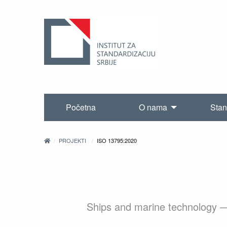
Početna
O nama
Stan
PROJEKTI
ISO 13795:2020
Ships and marine technology — 