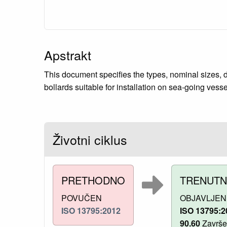
Apstrakt
This document specifies the types, nominal sizes, 
bollards suitable for installation on sea-going ves
Životni ciklus
PRETHODNO
TRENUT
POVUČEN
OBJAVLJEN
ISO 13795:2012
ISO 13795:2
90.60
Završet