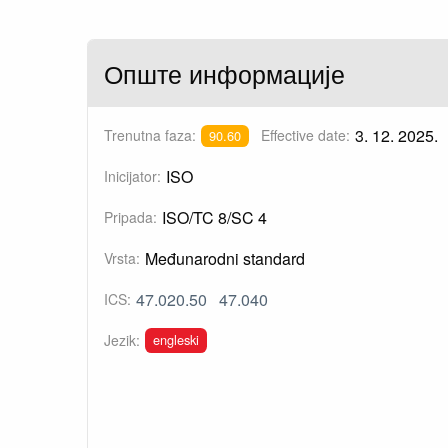
Опште информације
3. 12. 2025.
Trenutna faza:
Effective date:
90.60
ISO
Inicijator:
ISO/TC 8/SC 4
Pripada:
Međunarodni standard
Vrsta:
47.020.50
47.040
ICS:
engleski
Jezik: