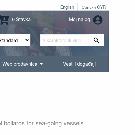
English
Српски CYR
0 Stavka
Moj nalog
Web prodavnica
Vesti i događaji
 bollards for sea-going vessels