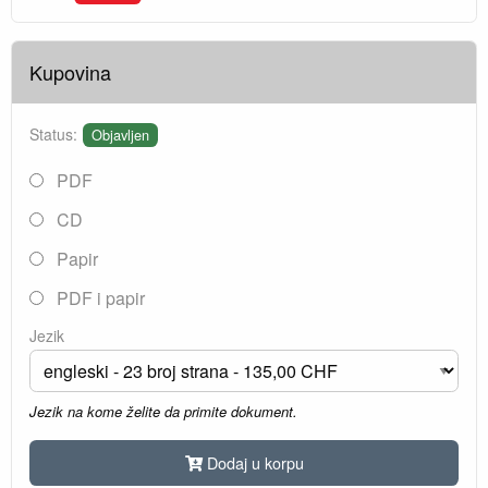
Kupovina
Status:
Objavljen
PDF
CD
Papir
PDF i papir
Jezik
Jezik na kome želite da primite dokument.
Dodaj u korpu