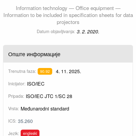
Information technology — Office equipment —
Information to be included in specification sheets for data
projectors
3. 2. 2020.
Datum objavljivanja:
Опште информације
4. 11. 2025.
Trenutna faza:
90.92
ISO/IEC
Inicijator:
ISO/IEC JTC 1/SC 28
Pripada:
Međunarodni standard
Vrsta:
35.260
ICS:
engleski
Jezik: