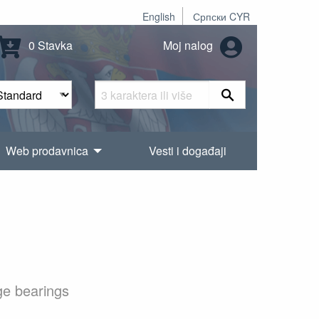
English
Српски CYR
0 Stavka
Moj nalog
Web prodavnica
Vesti i događaji
ge bearings