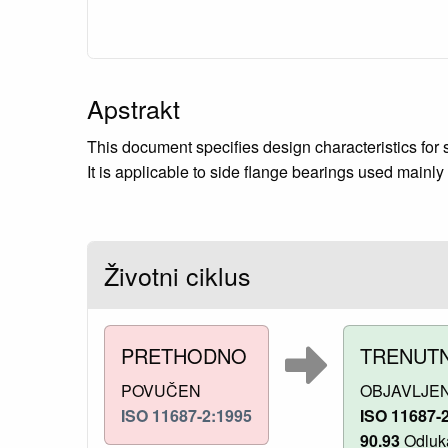
Apstrakt
This document specifies design characteristics for si
It is applicable to side flange bearings used mainly 
Životni ciklus
PRETHODNO
TRENUT
POVUČEN
OBJAVLJE
ISO 11687-2:1995
ISO 11687-
90.93
Odluka