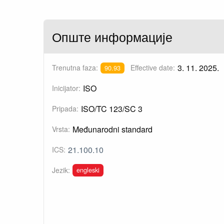
Опште информације
3. 11. 2025.
Trenutna faza:
Effective date:
90.93
ISO
Inicijator:
ISO/TC 123/SC 3
Pripada:
Međunarodni standard
Vrsta:
21.100.10
ICS:
engleski
Jezik: