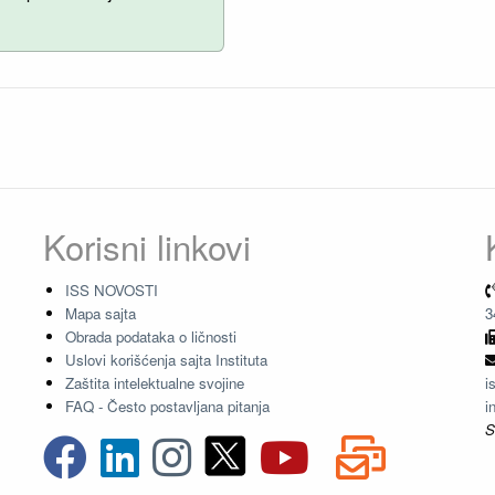
Korisni linkovi
ISS NOVOSTI
Mapa sajta
3
Obrada podataka o ličnosti
Uslovi korišćenja sajta Instituta
Zaštita intelektualne svojine
i
FAQ - Često postavljana pitanja
i
S