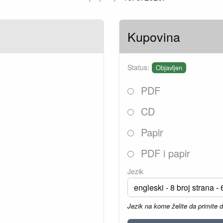
Kupovina
Status:
Objavljen
PDF
CD
Papir
PDF i papir
Jezik
Jezik na kome želite da primite 