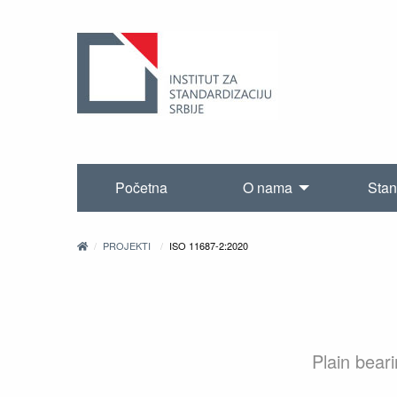
Početna
O nama
Stan
PROJEKTI
ISO 11687-2:2020
Plain bear