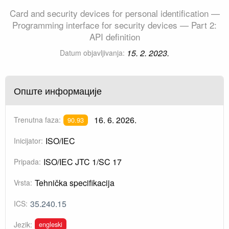
Card and security devices for personal identification —
Programming interface for security devices — Part 2:
API definition
15. 2. 2023.
Datum objavljivanja:
Опште информације
16. 6. 2026.
Trenutna faza:
90.93
ISO/IEC
Inicijator:
ISO/IEC JTC 1/SC 17
Pripada:
Tehnička specifikacija
Vrsta:
35.240.15
ICS:
engleski
Jezik: