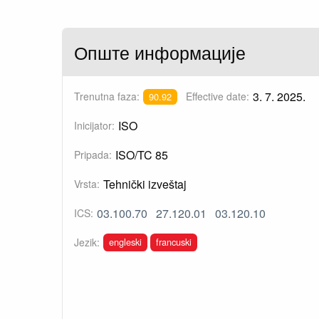
Опште информације
3. 7. 2025.
Trenutna faza:
Effective date:
90.92
ISO
Inicijator:
ISO/TC 85
Pripada:
Tehnički izveštaj
Vrsta:
03.100.70
27.120.01
03.120.10
ICS:
engleski
francuski
Jezik: