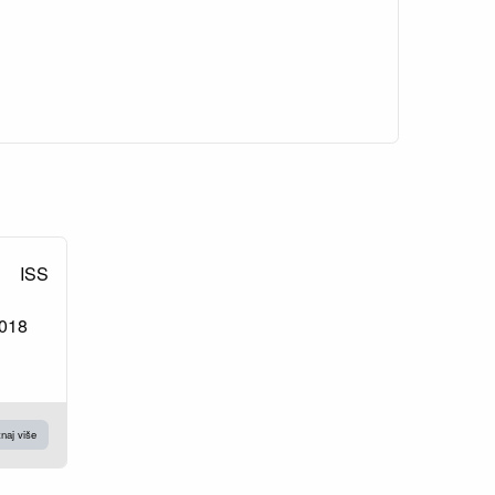
ISS
2018
naj više