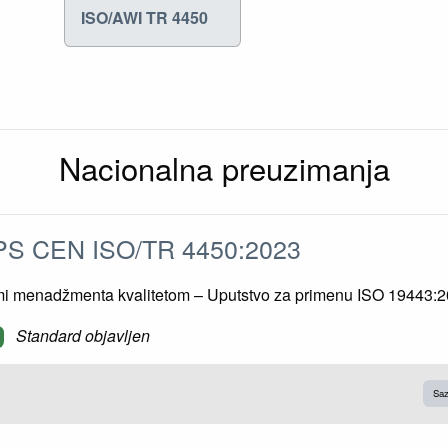
ISO/AWI TR 4450
Nacionalna preuzimanja
S CEN ISO/TR 4450:2023
mi menadžmenta kvalitetom – Uputstvo za primenu ISO 19443:
Standard objavljen
Saz