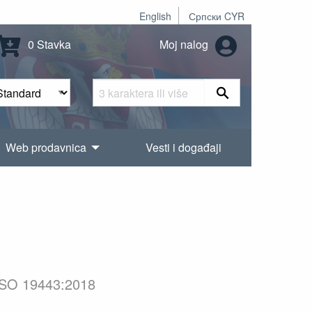
English
Српски CYR
0 Stavka
Moj nalog
Web prodavnica
Vesti i događaji
 ISO 19443:2018