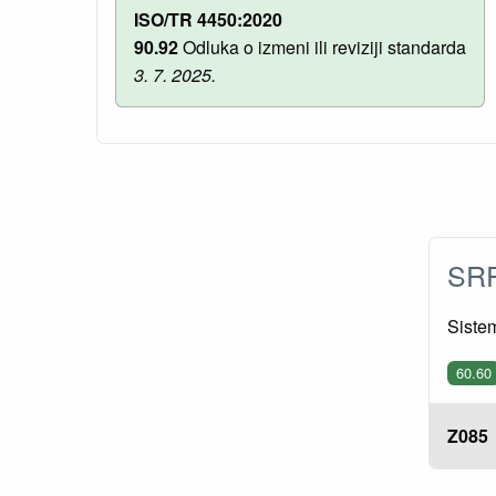
ISO/TR 4450:2020
90.92
Odluka o izmeni ili reviziji standarda
3. 7. 2025.
SRP
Siste
60.60
Z085