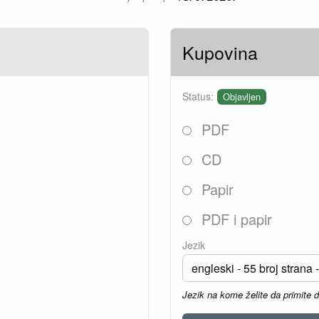
Kupovina
Status:
Objavljen
PDF
CD
Papir
PDF i papir
Jezik
Jezik na kome želite da primite 