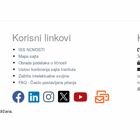
Korisni linkovi
ISS NOVOSTI
Mapa sajta
3
Obrada podataka o ličnosti
Uslovi korišćenja sajta Instituta
Zaštita intelektualne svojine
i
FAQ - Često postavljana pitanja
i
S
držana.