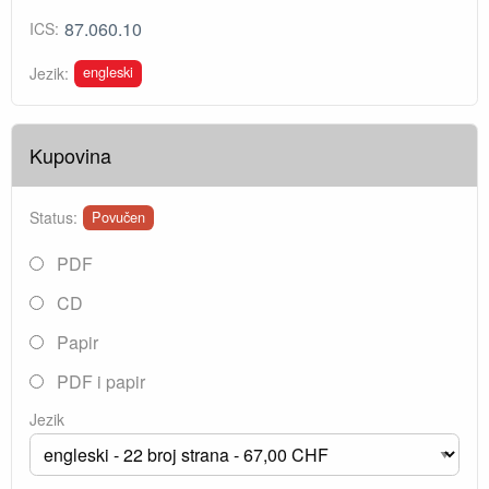
87.060.10
ICS:
engleski
Jezik:
Kupovina
Status:
Povučen
PDF
CD
Papir
PDF i papir
Jezik