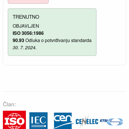
TRENUTNO
OBJAVLJEN
ISO 3056:1986
90.93
Odluka o potvrđivanju standarda
30. 7. 2024.
Član: