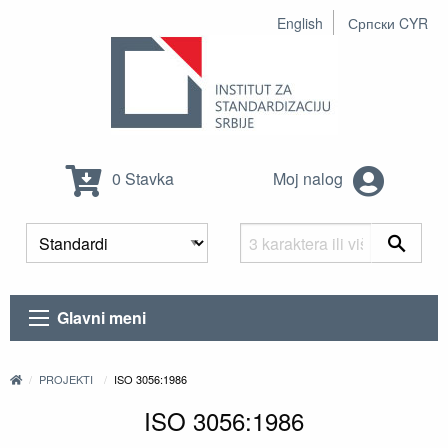
English
Српски CYR
0 Stavka
Moj nalog
Glavni meni
PROJEKTI
ISO 3056:1986
ISO 3056:1986