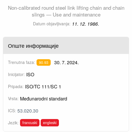
Non-calibrated round steel link lifting chain and chain
slings — Use and maintenance
11. 12. 1986.
Datum objavljivanja:
Опште информације
30. 7. 2024.
Trenutna faza:
90.93
ISO
Inicijator:
ISO/TC 111/SC 1
Pripada:
Međunarodni standard
Vrsta:
53.020.30
ICS:
francuski
engleski
Jezik: