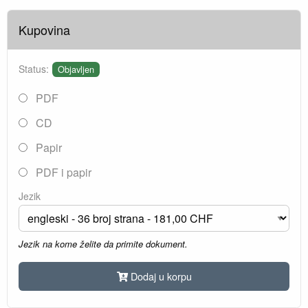
Kupovina
Status:
Objavljen
PDF
CD
Papir
PDF i papir
Jezik
Jezik na kome želite da primite dokument.
Dodaj u korpu