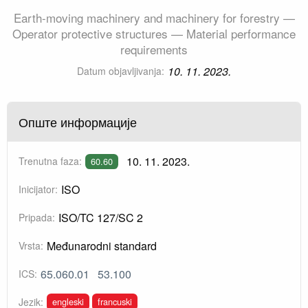
Earth-moving machinery and machinery for forestry —
Operator protective structures — Material performance
requirements
10. 11. 2023.
Datum objavljivanja:
Опште информације
10. 11. 2023.
Trenutna faza:
60.60
ISO
Inicijator:
ISO/TC 127/SC 2
Pripada:
Međunarodni standard
Vrsta:
65.060.01
53.100
ICS:
engleski
francuski
Jezik: