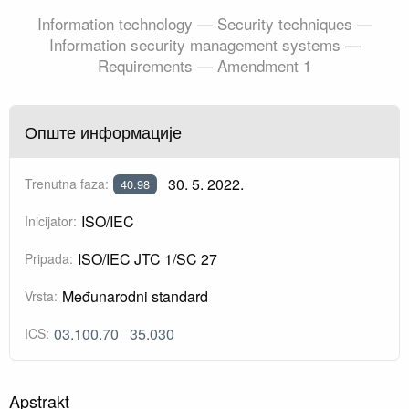
Information technology — Security techniques —
Information security management systems —
Requirements — Amendment 1
Опште информације
30. 5. 2022.
Trenutna faza:
40.98
ISO/IEC
Inicijator:
ISO/IEC JTC 1/SC 27
Pripada:
Međunarodni standard
Vrsta:
03.100.70
35.030
ICS:
Apstrakt