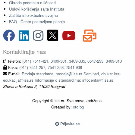
Obrada podataka o ličnosti
Uslovi korišćenja sajta Instituta
Zaštita intelektualne svojine
FAQ - Često postavljana pitanja
Kontaktirajte nas
Telefon:
(011) 7541-421, 3409-301, 3409-335, 6547-293, 3409-310
Faks:
(011) 7541-257, 7541-258, 7541-938
E-mail:
Prodaja standarda: prodaja@iss.rs Seminari, obuke: iss-
edukacija@iss.rs Informacije o standardima: infocentar@iss.rs
Stevana Brakusa 2, 11030 Beograd
Copyright © iss.rs. Sva prava zadržana.
Created by:
oto.bg
Prijavite se