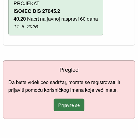
PROJEKAT
ISO/IEC DIS 27045.2
40.20
Nacrt na javnoj raspravi 60 dana
11. 6. 2026.
Pregled
Da biste videli ceo sadržaj, morate se registrovati ili
prijaviti pomoću korisničkog imena koje već imate.
Prijavite se