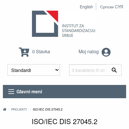
English
Српски CYR
0 Stavka
Moj nalog
Glavni meni
PROJEKTI
ISO/IEC DIS 27045.2
ISO/IEC DIS 27045.2