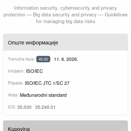
Information security, cybersecurity and privacy
protection — Big data security and privacy — Guidelines
for managing big data risks
Опште информације
11. 6. 2026.
Trenutna faza:
40.20
ISO/IEC
Inicijator:
ISO/IEC JTC 1/SC 27
Pripada:
Međunarodni standard
Vrsta:
35.030
35.240.01
ICS:
Kupovina