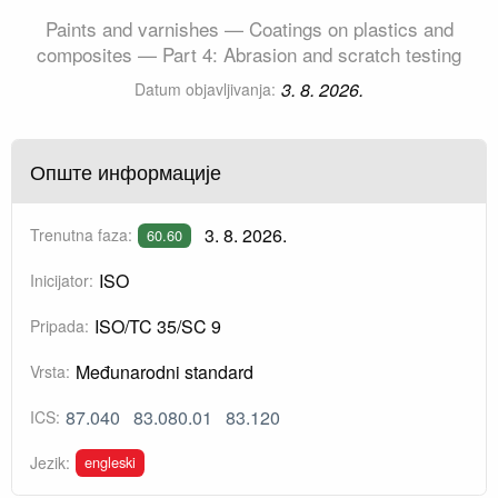
Paints and varnishes — Coatings on plastics and
composites — Part 4: Abrasion and scratch testing
3. 8. 2026.
Datum objavljivanja:
Опште информације
3. 8. 2026.
Trenutna faza:
60.60
ISO
Inicijator:
ISO/TC 35/SC 9
Pripada:
Međunarodni standard
Vrsta:
87.040
83.080.01
83.120
ICS:
engleski
Jezik: