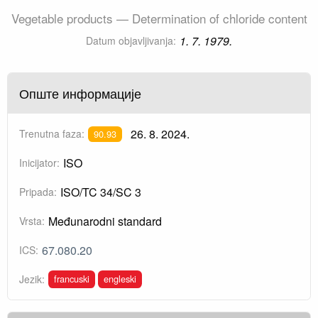
Vegetable products — Determination of chloride content
1. 7. 1979.
Datum objavljivanja:
Опште информације
26. 8. 2024.
Trenutna faza:
90.93
ISO
Inicijator:
ISO/TC 34/SC 3
Pripada:
Međunarodni standard
Vrsta:
67.080.20
ICS:
francuski
engleski
Jezik: