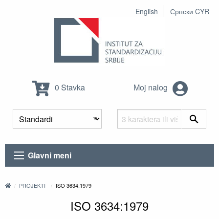
English
Српски CYR
0 Stavka
Moj nalog
Glavni meni
PROJEKTI
ISO 3634:1979
ISO 3634:1979