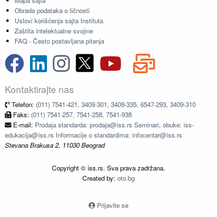
Mapa sajta
Obrada podataka o ličnosti
Uslovi korišćenja sajta Instituta
Zaštita intelektualne svojine
FAQ - Često postavljana pitanja
Kontaktirajte nas
Telefon:
(011) 7541-421, 3409-301, 3409-335, 6547-293, 3409-310
Faks:
(011) 7541-257, 7541-258, 7541-938
E-mail:
Prodaja standarda: prodaja@iss.rs Seminari, obuke: iss-
edukacija@iss.rs Informacije o standardima: infocentar@iss.rs
Stevana Brakusa 2, 11030 Beograd
Copyright © iss.rs. Sva prava zadržana.
Created by:
oto.bg
Prijavite se