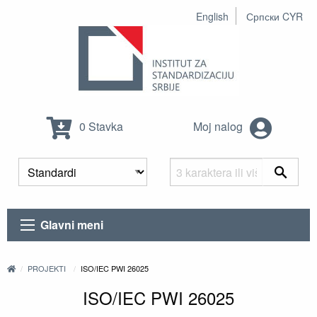
English
Српски CYR
0 Stavka
Moj nalog
Glavni meni
PROJEKTI
ISO/IEC PWI 26025
ISO/IEC PWI 26025