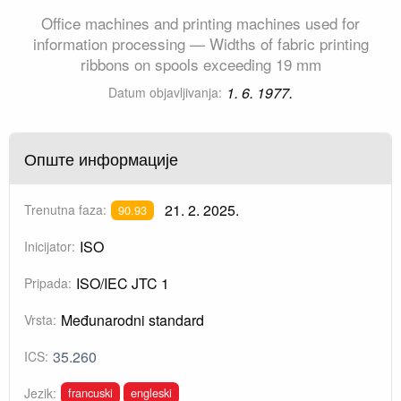
Office machines and printing machines used for
information processing — Widths of fabric printing
ribbons on spools exceeding 19 mm
1. 6. 1977.
Datum objavljivanja:
Опште информације
21. 2. 2025.
Trenutna faza:
90.93
ISO
Inicijator:
ISO/IEC JTC 1
Pripada:
Međunarodni standard
Vrsta:
35.260
ICS:
francuski
engleski
Jezik: