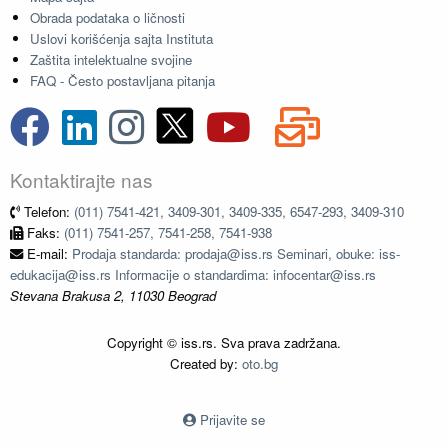
Obrada podataka o ličnosti
Uslovi korišćenja sajta Instituta
Zaštita intelektualne svojine
FAQ - Često postavljana pitanja
Kontaktirajte nas
Telefon:
(011) 7541-421, 3409-301, 3409-335, 6547-293, 3409-310
Faks:
(011) 7541-257, 7541-258, 7541-938
E-mail:
Prodaja standarda: prodaja@iss.rs Seminari, obuke: iss-
edukacija@iss.rs Informacije o standardima: infocentar@iss.rs
Stevana Brakusa 2, 11030 Beograd
Copyright © iss.rs. Sva prava zadržana.
Created by:
oto.bg
Prijavite se