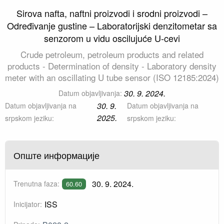
Sirova nafta, naftni proizvodi i srodni proizvodi –
Određivanje gustine – Laboratorijski denzitometar sa
senzorom u vidu oscilujuće U-cevi
Crude petroleum, petroleum products and related
products - Determination of density - Laboratory density
meter with an oscillating U tube sensor (ISO 12185:2024)
30. 9. 2024.
Datum objavljivanja:
30. 9.
Datum objavljivanja na
Datum objavljivanja na
2025.
srpskom jeziku:
srpskom jeziku:
Опште информације
30. 9. 2024.
Trenutna faza:
60.60
ISS
Inicijator: