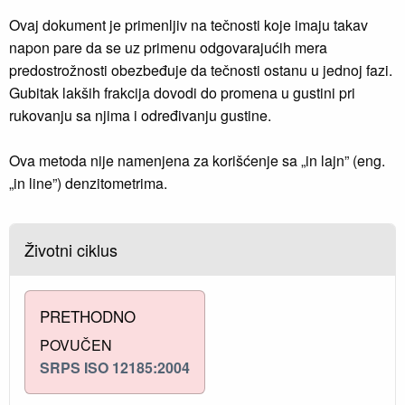
Ovaj dokument je primenljiv na tečnosti koje imaju takav
napon pare da se uz primenu odgovarajućih mera
predostrožnosti obezbeđuje da tečnosti ostanu u jednoj fazi.
Gubitak lakših frakcija dovodi do promena u gustini pri
rukovanju sa njima i određivanju gustine.
Ova metoda nije namenjena za korišćenje sa „in lajn” (eng.
„in line”) denzitometrima.
Životni ciklus
PRETHODNO
POVUČEN
SRPS ISO 12185:2004