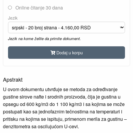
Online čitanje 30 dana
Jezik
Jezik na kome želite da primite dokument.
Dodaj u korpu
Apstrakt
U ovom dokumentu utvrđuje se metoda za određivanje
gustine sirove nafte i srodnih proizvoda, čija je gustina u
opsegu od 600 kg/m3 do 1 100 kg/m3 i sa kojima se može
postupati kao sa jednofaznim tečnostima na temperaturi i
pritisku na kojima se ispituju, primenom merila za gustinu –
denzitometra sa oscilujućom U-cevi.