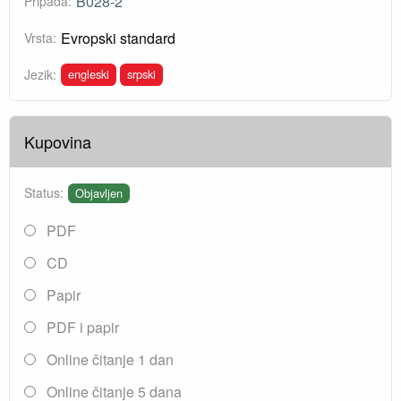
B028-2
Pripada:
Evropski standard
Vrsta:
engleski
srpski
Jezik:
Kupovina
Status:
Objavljen
PDF
CD
Papir
PDF i papir
Online čitanje 1 dan
Online čitanje 5 dana