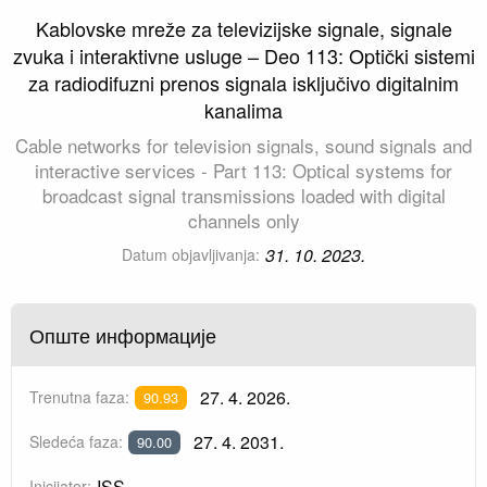
Kablovske mreže za televizijske signale, signale
zvuka i interaktivne usluge – Deo 113: Optički sistemi
za radiodifuzni prenos signala isključivo digitalnim
kanalima
Cable networks for television signals, sound signals and
interactive services - Part 113: Optical systems for
broadcast signal transmissions loaded with digital
channels only
31. 10. 2023.
Datum objavljivanja:
Опште информације
27. 4. 2026.
Trenutna faza:
90.93
27. 4. 2031.
Sledeća faza:
90.00
ISS
Inicijator: