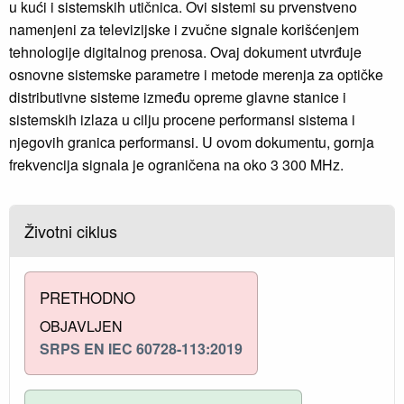
u kući i sistemskih utičnica. Ovi sistemi su prvenstveno
namenjeni za televizijske i zvučne signale korišćenjem
tehnologije digitalnog prenosa. Ovaj dokument utvrđuje
osnovne sistemske parametre i metode merenja za optičke
distributivne sisteme između opreme glavne stanice i
sistemskih izlaza u cilju procene performansi sistema i
njegovih granica performansi. U ovom dokumentu, gornja
frekvencija signala je ograničena na oko 3 300 MHz.
Životni ciklus
PRETHODNO
OBJAVLJEN
SRPS EN IEC 60728-113:2019