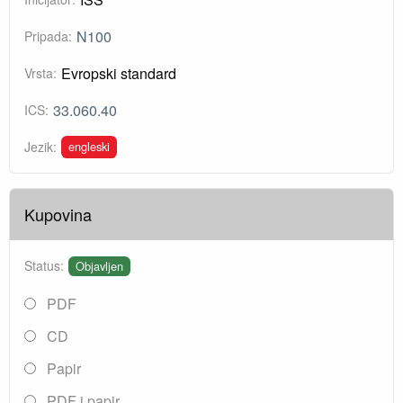
N100
Pripada:
Evropski standard
Vrsta:
33.060.40
ICS:
engleski
Jezik:
Kupovina
Status:
Objavljen
PDF
CD
Papir
PDF i papir