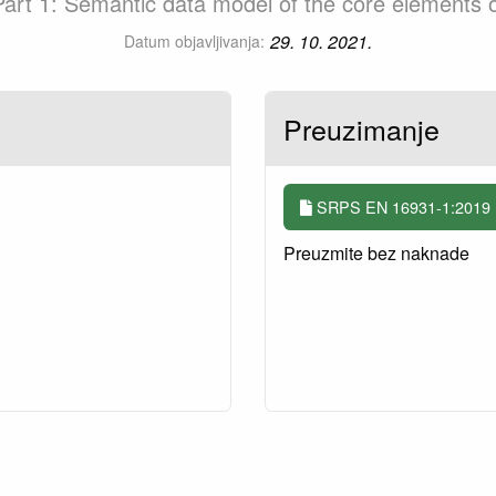
 Part 1: Semantic data model of the core elements o
29. 10. 2021.
Datum objavljivanja:
Preuzimanje
SRPS EN 16931-1:2019 +
Preuzmite bez naknade