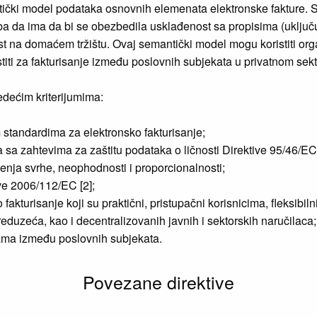
ički model podataka osnovnih elemenata elektronske fakture. 
a da ima da bi se obezbedila usklađenost sa propisima (uključuj
st na domaćem tržištu. Ovaj semantički model mogu koristiti org
stiti za fakturisanje između poslovnih subjekata u privatnom se
dećim kriterijumima:
standardima za elektronsko fakturisanje;
 zahtevima za zaštitu podataka o ličnosti Direktive 95/46/EC, ima
nja svrhe, neophodnosti i proporcionalnosti;
ve 2006/112/EC [2];
akturisanje koji su praktični, pristupačni korisnicima, fleksibiln
eduzeća, kao i decentralizovanih javnih i sektorskih naručilaca;
jama između poslovnih subjekata.
Povezane direktive