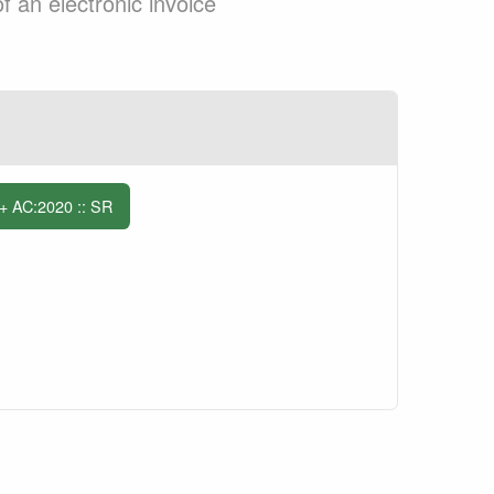
f an electronic invoice
 AC:2020 :: SR