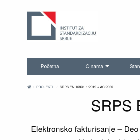
Početna
O nama
Stan
PROJEKTI
SRPS EN 16931-1:2019 + AC:2020
SRPS E
Elektronsko fakturisanje – De