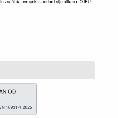
 znači da evropski standard nije citiran u OJEU.
RAN OD
T
N 16931-1:2025