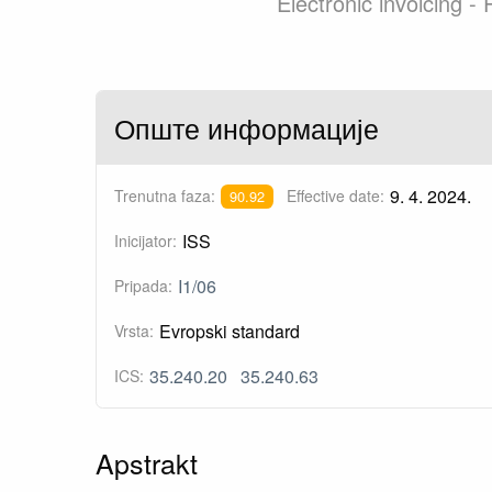
Electronic invoicing -
Опште информације
9. 4. 2024.
Trenutna faza:
Effective date:
90.92
ISS
Inicijator:
I1/06
Pripada:
Evropski standard
Vrsta:
35.240.20
35.240.63
ICS:
Apstrakt