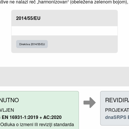
ve ne nalazi reč „harmonizovan“ (obeležena zelenom bojom), to
2014/55/EU
Direktiva 2014/55/EU
NUTNO
REVIDI
VLJEN
PROJEKA
EN 16931-1:2019 + AC:2020
dnaSRPS E
Odluka o izmeni ili reviziji standarda