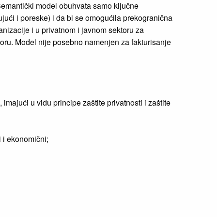
Semantički model obuhvata samo ključne
ući i poreske) i da bi se omogućila prekogranična
anizacije i u privatnom i javnom sektoru za
ktoru. Model nije posebno namenjen za fakturisanje
jući u vidu principe zaštite privatnosti i zaštite
i i ekonomični;