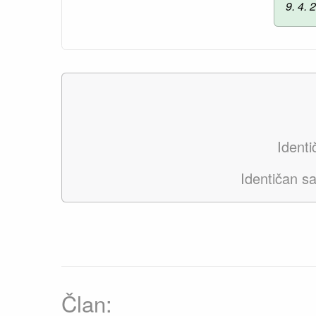
9. 4. 
Ident
Identičan s
Član: