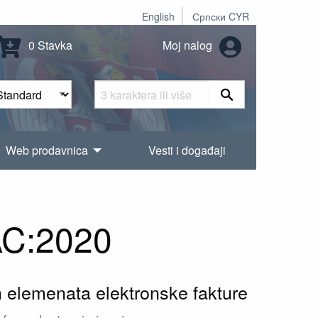
English
Српски CYR
0 Stavka
Moj nalog
Web prodavnica
Vesti i događaji
AC:2020
 elemenata elektronske fakture