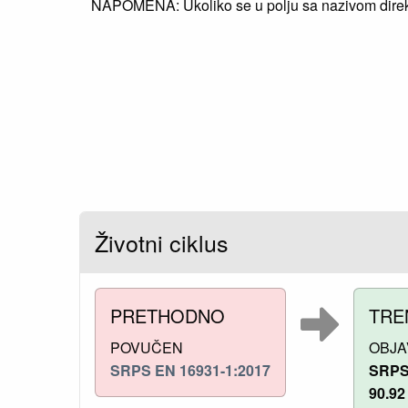
NAPOMENA: Ukoliko se u polju sa nazivom direkti
Životni ciklus
PRETHODNO
TRE
POVUČEN
OBJA
SRPS EN 16931-1:2017
SRPS 
90.92