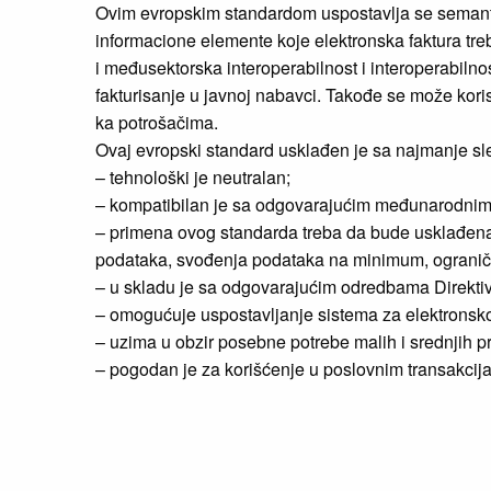
Ovim evropskim standardom uspostavlja se semant
informacione elemente koje elektronska faktura treb
i međusektorska interoperabilnost i interoperabilno
fakturisanje u javnoj nabavci. Takođe se može kori
ka potrošačima.
Ovaj evropski standard usklađen je sa najmanje sle
– tehnološki je neutralan;
– kompatibilan je sa odgovarajućim međunarodnim 
– primena ovog standarda treba da bude usklađena sa
podataka, svođenja podataka na minimum, ograniče
– u skladu je sa odgovarajućim odredbama Direkti
– omogućuje uspostavljanje sistema za elektronsko f
– uzima u obzir posebne potrebe malih i srednjih pr
– pogodan je za korišćenje u poslovnim transakci