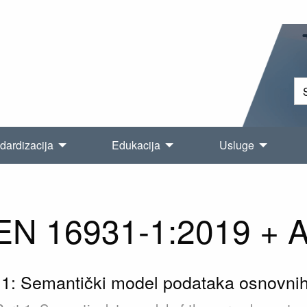
dardizacija
Edukacija
Usluge
N 16931-1:2019 + 
o 1: Semantički model podataka osnovnih