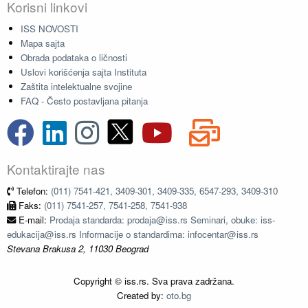
Korisni linkovi
ISS NOVOSTI
Mapa sajta
Obrada podataka o ličnosti
Uslovi korišćenja sajta Instituta
Zaštita intelektualne svojine
FAQ - Često postavljana pitanja
Kontaktirajte nas
Telefon:
(011) 7541-421, 3409-301, 3409-335, 6547-293, 3409-310
Faks:
(011) 7541-257, 7541-258, 7541-938
E-mail:
Prodaja standarda: prodaja@iss.rs Seminari, obuke: iss-
edukacija@iss.rs Informacije o standardima: infocentar@iss.rs
Stevana Brakusa 2, 11030 Beograd
Copyright © iss.rs. Sva prava zadržana.
Created by:
oto.bg