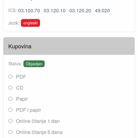
03.100.70
03.120.10
03.120.20
49.020
ICS:
engleski
Jezik:
Kupovina
Status:
Objavljen
PDF
CD
Papir
PDF i papir
Online čitanje 1 dan
Online čitanje 5 dana