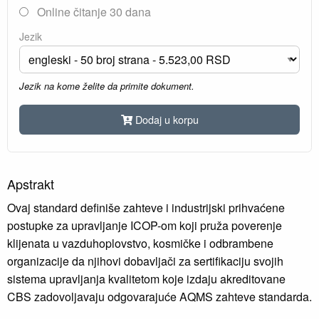
Online čitanje 30 dana
Jezik
Jezik na kome želite da primite dokument.
Dodaj u korpu
Apstrakt
Ovaj standard definiše zahteve i industrijski prihvaćene
postupke za upravljanje ICOP-om koji pruža poverenje
klijenata u vazduhoplovstvo, kosmičke i odbrambene
organizacije da njihovi dobavljači za sertifikaciju svojih
sistema upravljanja kvalitetom koje izdaju akreditovane
CBS zadovoljavaju odgovarajuće AQMS zahteve standarda.