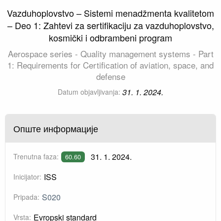
Vazduhoplovstvo – Sistemi menadžmenta kvalitetom
– Deo 1: Zahtevi za sertifikaciju za vazduhoplovstvo,
kosmički i odbrambeni program
Aerospace series - Quality management systems - Part
1: Requirements for Certification of aviation, space, and
defense
31. 1. 2024.
Datum objavljivanja:
Опште информације
31. 1. 2024.
Trenutna faza:
60.60
ISS
Inicijator:
S020
Pripada:
Evropski standard
Vrsta: