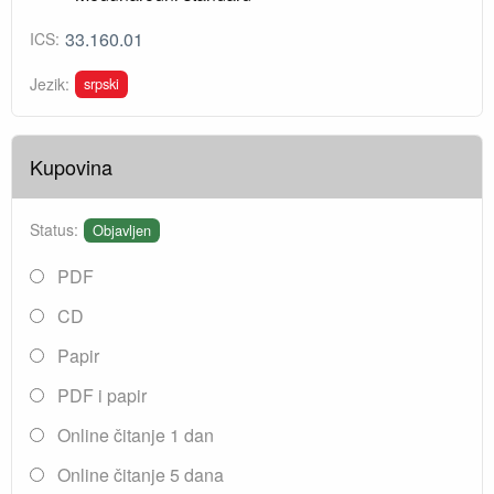
33.160.01
ICS:
srpski
Jezik:
Kupovina
Status:
Objavljen
PDF
CD
Papir
PDF i papir
Online čitanje 1 dan
Online čitanje 5 dana