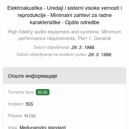
Elektroakustika - Uredaji i sistemi visoke vernosti i
reprodukcije - Minimalni zahtevi za radne
karakteristike - Opšte odredbe
High fidelity audio equipment and systems: Minimum
performance requirements. Part 1: General
29. 3. 1988.
Datum objavljivanja:
29. 3. 1988.
Datum objavljivanja na srpskom jeziku:
Опште информације
Trenutna faza:
60.60
ISS
Inicijator:
N100
Pripada:
Međunarodni standard
Vrsta: