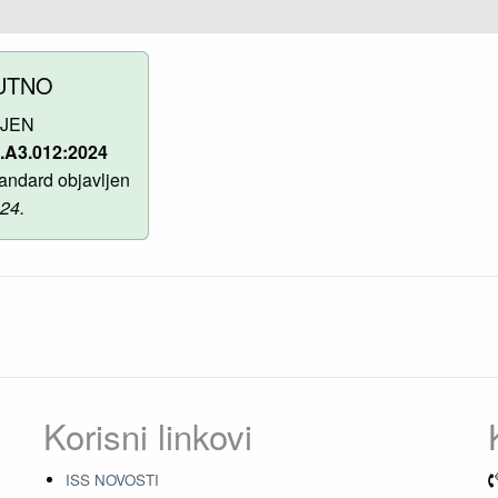
UTNO
LJEN
.A3.012:2024
andard objavljen
024.
Korisni linkovi
ISS NOVOSTI