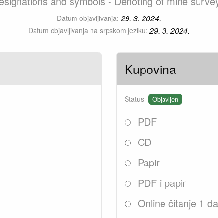
esignations and symbols - Denoting of mine survey
29. 3. 2024.
Datum objavljivanja:
29. 3. 2024.
Datum objavljivanja na srpskom jeziku:
Kupovina
Status:
Objavljen
PDF
CD
Papir
PDF i papir
Online čitanje 1 d