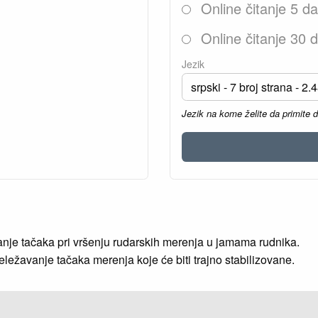
Online čitanje 5 d
Online čitanje 30 
Jezik
Jezik na kome želite da primite 
nje tačaka pri vršenju rudarskih merenja u jamama rudnika.
ežavanje tačaka merenja koje će biti trajno stabilizovane.