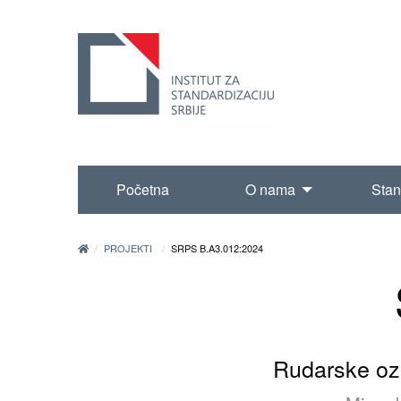
Početna
O nama
Stan
PROJEKTI
SRPS B.A3.012:2024
Rudarske ozn