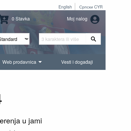
English
Српски CYR
0 Stavka
Moj nalog
Web prodavnica
Vesti i događaji
4
erenja u jami