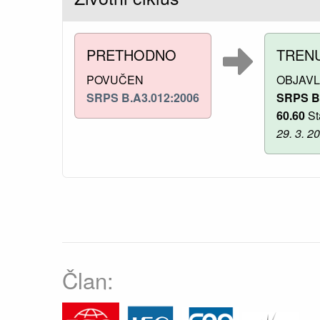
PRETHODNO
TREN
POVUČEN
OBJAV
SRPS B.A3.012:2006
SRPS B
60.60
St
29. 3. 2
Član: