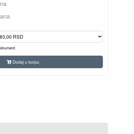
ana
dana
dokument.
Dodaj u korpu