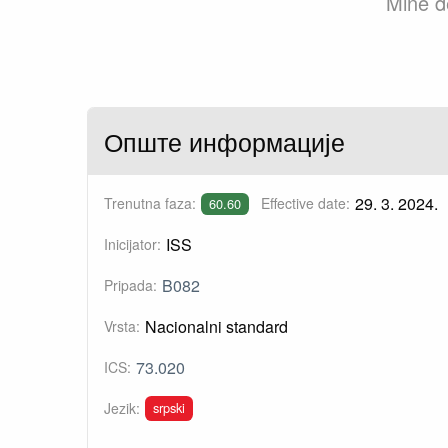
Mine d
Опште информације
29. 3. 2024.
Trenutna faza:
Effective date:
60.60
ISS
Inicijator:
B082
Pripada:
Nacionalni standard
Vrsta:
73.020
ICS:
srpski
Jezik: