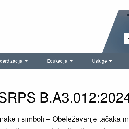
dardizacija
Edukacija
Usluge
SRPS B.A3.012:202
ake i simboli – Obeležavanje tačaka m