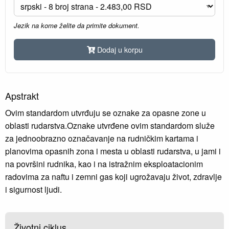
Jezik na kome želite da primite dokument.
Dodaj u korpu
Apstrakt
Ovim standardom utvrđuju se oznake za opasne zone u
oblasti rudarstva.Oznake utvrđene ovim standardom služe
za jednoobrazno označavanje na rudničkim kartama i
planovima opasnih zona i mesta u oblasti rudarstva, u jami i
na površini rudnika, kao i na istražnim eksploatacionim
radovima za naftu i zemni gas koji ugrožavaju život, zdravlje
i sigurnost ljudi.
Životni ciklus