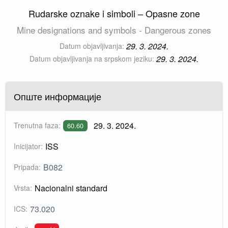
Rudarske oznake i simboli – Opasne zone
Mine designations and symbols - Dangerous zones
29. 3. 2024.
Datum objavljivanja:
29. 3. 2024.
Datum objavljivanja na srpskom jeziku:
Опште информације
29. 3. 2024.
Trenutna faza:
60.60
ISS
Inicijator:
B082
Pripada:
Nacionalni standard
Vrsta:
73.020
ICS: