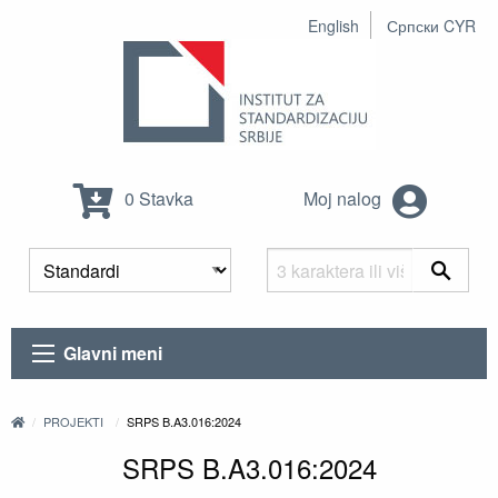
English
Српски CYR
0 Stavka
Moj nalog
Glavni meni
PROJEKTI
SRPS B.A3.016:2024
SRPS B.A3.016:2024