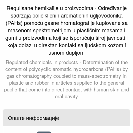
Regulisane hemikalije u proizvodima - Određivanje
sadržaja policikličnih aromatičnih ugljovodonika
(PAHs) pomoću gasne hromatografije kuplovane sa
masenom spektrometrijom u plastičnim masama i
gumi u proizvodima koji se isporučuju široj javnosti i
koja dolazi u direktan kontakt sa ljudskom kožom i
usnom dupljom
Regulated chemicals in products - Determination of the
content of polycyclic aromatic hydrocarbons (PAHs) by
gas chromatography coupled to mass-spectrometry in
plastic and rubber in articles supplied to the general
public that come into direct contact with human skin and
oral cavity
Опште информације