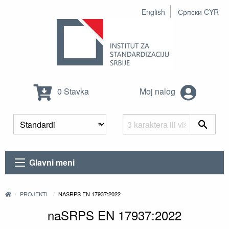
English
Српски CYR
0 Stavka
Moj nalog
Glavni meni
PROJEKTI
NASRPS EN 17937:2022
naSRPS EN 17937:2022