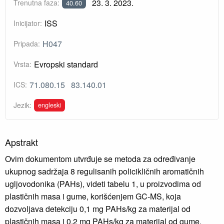
23. 3. 2023.
Trenutna faza:
40.60
ISS
Inicijator:
H047
Pripada:
Evropski standard
Vrsta:
71.080.15
83.140.01
ICS:
engleski
Jezik:
Apstrakt
Ovim dokumentom utvrđuje se metoda za određivanje
ukupnog sadržaja 8 regulisanih policikličnih aromatičnih
ugljovodonika (PAHs), videti tabelu 1, u proizvodima od
plastičnih masa i gume, korišćenjem GC-MS, koja
dozvoljava detekciju 0,1 mg PAHs/kg za materijal od
plastičnih masa i 0,2 mg PAHs/kg za materijal od gume.