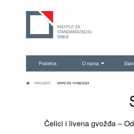
Početna
O nama
Stan
PROJEKTI
SRPS EN 10188:2024
Čelici i livena gvožđa – 