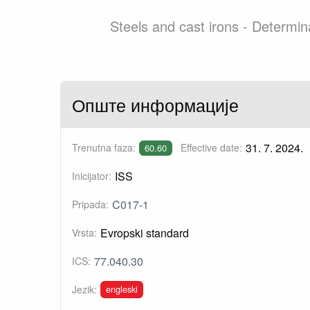
Steels and cast irons - Determi
Опште информације
31. 7. 2024.
Trenutna faza:
Effective date:
60.60
ISS
Inicijator:
C017-1
Pripada:
Evropski standard
Vrsta:
77.040.30
ICS:
engleski
Jezik: