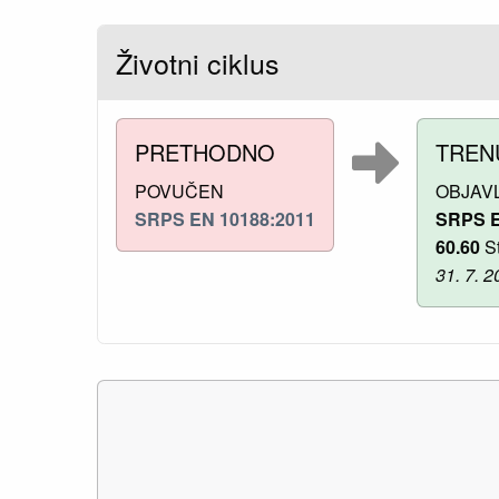
Životni ciklus
PRETHODNO
TREN
POVUČEN
OBJAV
SRPS EN 10188:2011
SRPS E
60.60
St
31. 7. 2