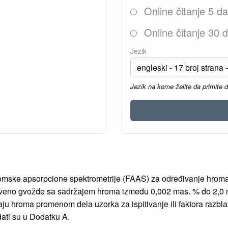
Online čitanje 5 d
Online čitanje 30 
Jezik
Jezik na kome želite da primite 
ske apsorpcione spektrometrije (FAAS) za određivanje hroma 
 i liveno gvožđe sa sadržajem hroma između 0,002 mas. % do 2,0
u hroma promenom dela uzorka za ispitivanje ili faktora razblaže
dati su u Dodatku A.