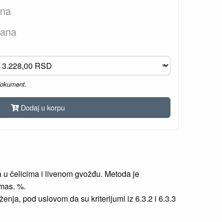
ana
dana
dokument.
Dodaj u korpu
u čelicima i livenom gvožđu. Metoda je
 mas. %.
nja, pod uslovom da su kriterijumi iz 6.3.2 i 6.3.3