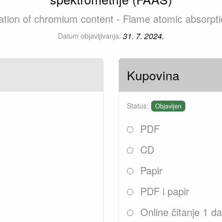
nation of chromium content - Flame atomic absorp
31. 7. 2024.
Datum objavljivanja:
Kupovina
Status:
Objavljen
PDF
CD
Papir
PDF i papir
Online čitanje 1 d