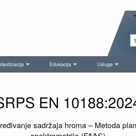
dardizacija
Edukacija
Usluge
SRPS EN 10188:202
Određivanje sadržaja hroma – Metoda p
spektrometrije (FAAS)