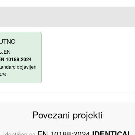
UTNO
LJEN
N 10188:2024
andard objavljen
024.
Povezani projekti
EN 10188:2024
IDENTICAL
Identičan sa