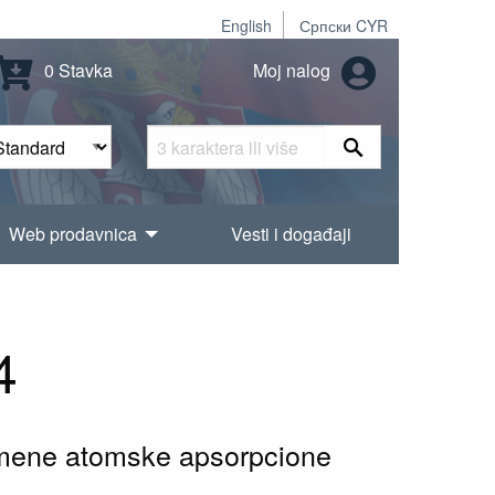
English
Српски CYR
0 Stavka
Moj nalog
Web prodavnica
Vesti i događaji
4
lamene atomske apsorpcione