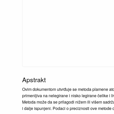
Apstrakt
Ovim dokumentom utvrđuje se metoda plamene atom
primenljiva na nelegirane i nisko legirane čelike
Metoda može da se prilagodi nižem ili višem sadržaj
i dalje ispunjeni. Podaci o preciznosti ove metode 