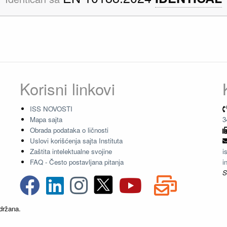
Korisni linkovi
ISS NOVOSTI
Mapa sajta
3
Obrada podataka o ličnosti
Uslovi korišćenja sajta Instituta
Zaštita intelektualne svojine
i
FAQ - Često postavljana pitanja
i
S
držana.