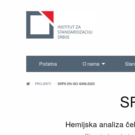
Početna
O nama
Stan
PROJEKTI
SRPS EN ISO 6306:2023
S
Hemijska analiza če