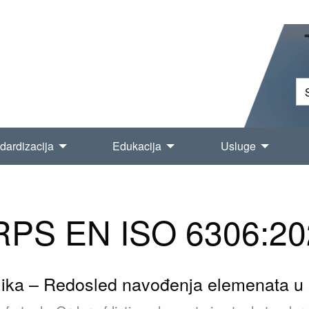
dardizacija
Edukacija
Usluge
RPS EN ISO 6306:20
lika – Redosled navođenja elemenata u 