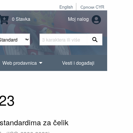
English
Српски CYR
0 Stavka
Moj nalog
Web prodavnica
Vesti i događaji
23
standardima za čelik