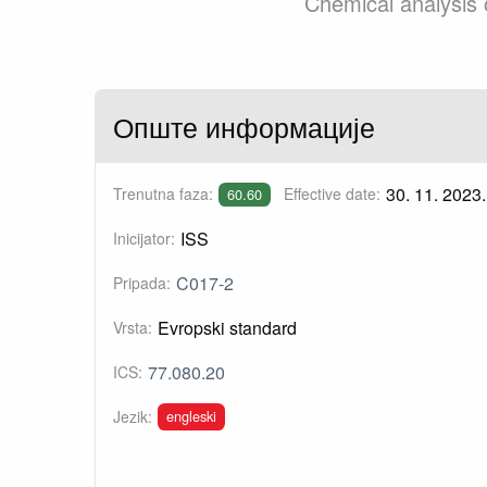
Chemical analysis o
Опште информације
30. 11. 2023.
Trenutna faza:
Effective date:
60.60
ISS
Inicijator:
C017-2
Pripada:
Evropski standard
Vrsta:
77.080.20
ICS:
engleski
Jezik: