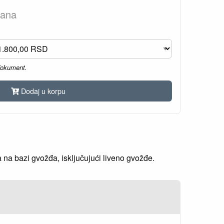
dana
dokument.
Dodaj u korpu
na bazi gvožđa, isključujući liveno gvožđe.