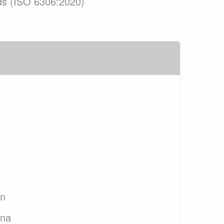
ards (ISO 6306:2020)
an
ana