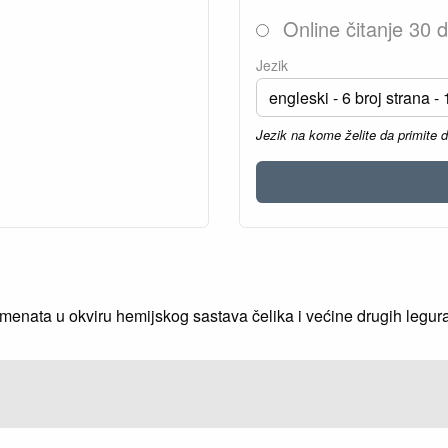
Online čitanje 30 
Jezik
Jezik na kome želite da primite 
nata u okviru hemijskog sastava čelika i većine drugih legura 