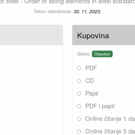
f steel - Order of listing elements in steel stand
30. 11. 2023.
Datum objavljivanja:
Kupovina
Status:
Objavljen
PDF
CD
Papir
PDF i papir
Online čitanje 1 d
Online čitanje 5 d